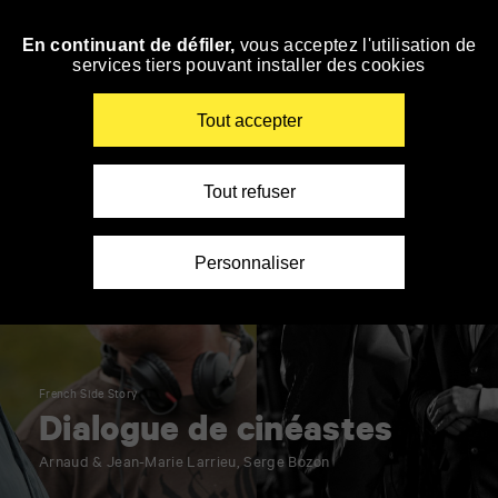
Panneau de gestion des cookies
En continuant de défiler,
vous acceptez l'utilisation de
Accéder
services tiers pouvant installer des cookies
à
la
navigation
Renseigner
Tout accepter
vos
mots
clés
Tout refuser
Personnaliser
French Side Story
Dialogue de cinéastes
Arnaud & Jean-Marie Larrieu, Serge Bozon