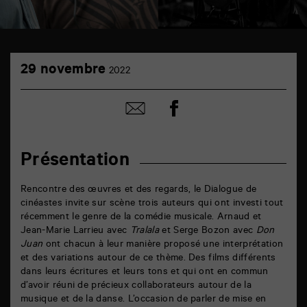
TAP
29
auditorium
29 novembre
2022
novembre
6
rue
de
Partager
Partager
la
sur
par
Marne
facebook
email
86000
Poitiers
Présentation
Rencontre des œuvres et des regards, le Dialogue de
cinéastes invite sur scène trois auteurs qui ont investi tout
récemment le genre de la comédie musicale. Arnaud et
Jean-Marie Larrieu avec
Tralala
et Serge Bozon avec
Don
Juan
ont chacun à leur manière proposé une interprétation
et des variations autour de ce thème. Des films différents
dans leurs écritures et leurs tons et qui ont en commun
d’avoir réuni de précieux collaborateurs autour de la
musique et de la danse. L’occasion de parler de mise en