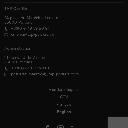
TAP Castille
24 place du Maréchal Leclerc
86000
Poitiers
+33(0)5 49 39 50 91
cinema@tap-poitiers.com
Administration
1 boulevard de Verdun
86000
Poitiers
+33(0)5 49 39 40 00
poitiersfilmfestival@tap-poitiers.com
Mentions légales
CGV
Français
English