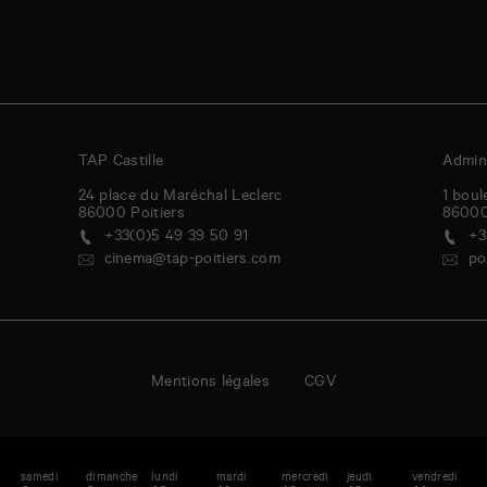
TAP Castille
Admini
24 place du Maréchal Leclerc
1 boul
86000
Poitiers
8600
+33(0)5 49 39 50 91
+3
cinema@tap-poitiers.com
po
Mentions légales
CGV
i
samedi
dimanche
lundi
mardi
mercredi
jeudi
vendredi
s
enda
A