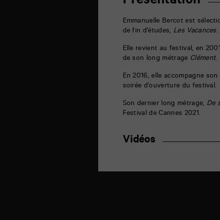
Présentation
la
Marne
86000
Emmanuelle Bercot est sélecti
Poitiers
de fin d’études,
Les Vacances
.
Elle revient au festival, en 200
de son long métrage
Clément
.
En 2016, elle accompagne son
soirée d’ouverture du festival.
Son dernier long métrage,
De 
Festival de Cannes 2021.
Vidéos