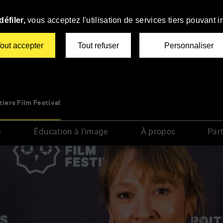
éfiler,
vous acceptez l'utilisation de services tiers pouvant i
out accepter
Tout refuser
Personnaliser
tiers Film Festival
s
Éducation à l’image
À propos
Part