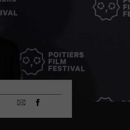
Partager
Partager
sur
par
facebook
email