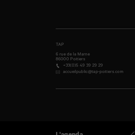
TAP
6 rue de la Marne
86000
Poitiers
+33(0)5 49 39 29 29
accueilpublic@tap-poitiers.com
ndredi
samedi
dimanche
lundi
mardi
mercredi
jeudi
vendred
Ag