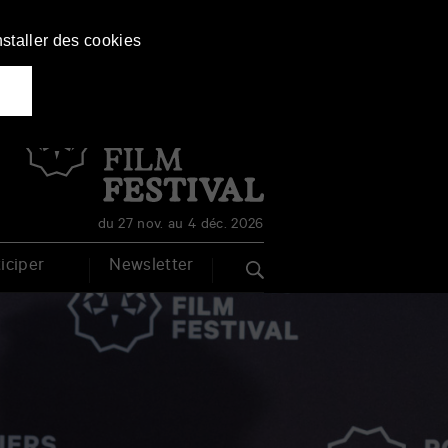
nstaller des cookies
Français
English
du 27 nov. au 4 déc. 2026
iciper
Newsletter