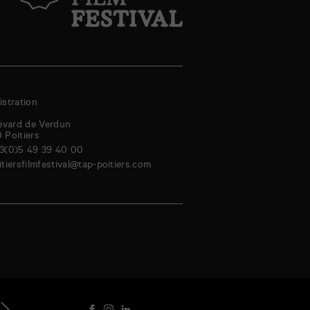
stration
evard de Verdun
0
Poitiers
3(0)5 49 39 40 00
itiersfilmfestival@tap-poitiers.com
amedi
dimanche
lundi
mardi
mercredi
jeudi
vendredi
samedi
genda