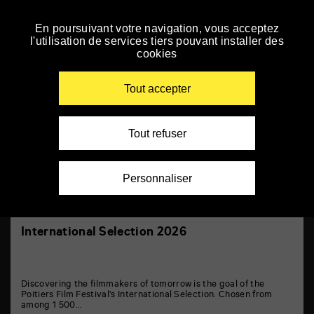
Panneau de gestion des cookies
En poursuivant votre navigation, vous acceptez
Skip
l'utilisation de services tiers pouvant installer des
to
cookies
navigation
Selections
Enter your key-words
Tout accepter
Tout refuser
Personnaliser
International Selection 2026
Discovering the filmmakers of tomorrow is the goal of the
Poitiers Film Festival’s International Selection. Chosen from
among 1 500…