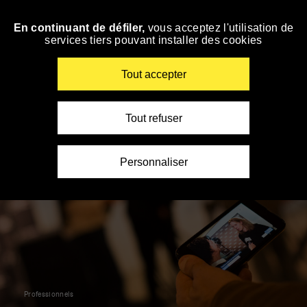
Panneau de gestion des cookies
En continuant de défiler,
vous acceptez l'utilisation de
Skip
services tiers pouvant installer des cookies
to
navigation
Enter
Tout accepter
your
key-
words
Tout refuser
Personnaliser
Professionnels