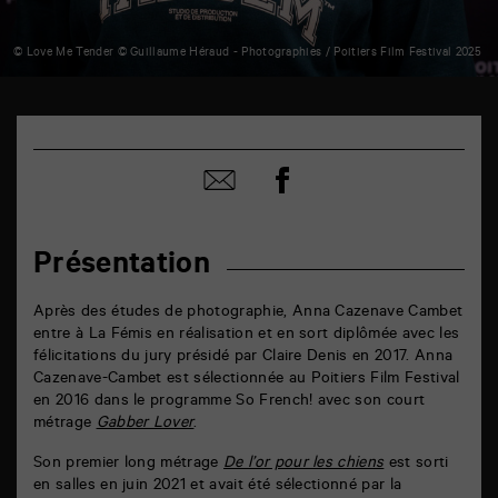
© Love Me Tender © Guillaume Héraud - Photographies / Poitiers Film Festival 2025
TAP
6
rue
Partager
de
Partager
sur
la
par
facebook
Marne
email
86000
Poitiers
Présentation
Après des études de photographie, Anna Cazenave Cambet
entre à La Fémis en réalisation et en sort diplômée avec les
félicitations du jury présidé par Claire Denis en 2017. Anna
Cazenave-Cambet est sélectionnée au Poitiers Film Festival
en 2016 dans le programme So French! avec son court
métrage
Gabber Lover
.
Son premier long métrage
De l’or pour les chiens
est sorti
en salles en juin 2021 et avait été sélectionné par la