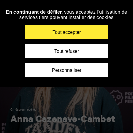
Panneau de gestion des cookies
En continuant de défiler,
vous acceptez l'utilisation de
Accéder
services tiers pouvant installer des cookies
à
la
navigation
Renseigner
Tout accepter
vos
mots
clés
Tout refuser
Personnaliser
Cinéastes repérés
Anna Cazenave-Cambet