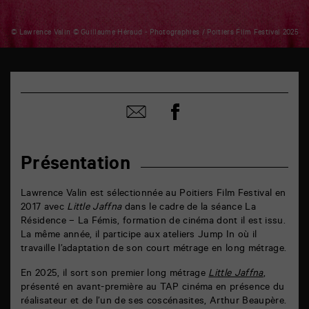
© Lawrence Valin © Guillaume Héraud - Photographies / Poitiers Film Festival 2025
TAP
6
rue
Partager
de
Partager
sur
la
par
facebook
Marne
email
86000
Poitiers
Présentation
Lawrence Valin est sélectionnée au Poitiers Film Festival en
2017 avec
Little Jaffna
dans le cadre de la séance La
Résidence – La Fémis, formation de cinéma dont il est issu.
La même année, il participe aux ateliers Jump In où il
travaille l’adaptation de son court métrage en long métrage.
En 2025, il sort son premier long métrage
Little Jaffna
,
présenté en avant-première au TAP cinéma en présence du
réalisateur et de l’un de ses coscénasites, Arthur Beaupère.