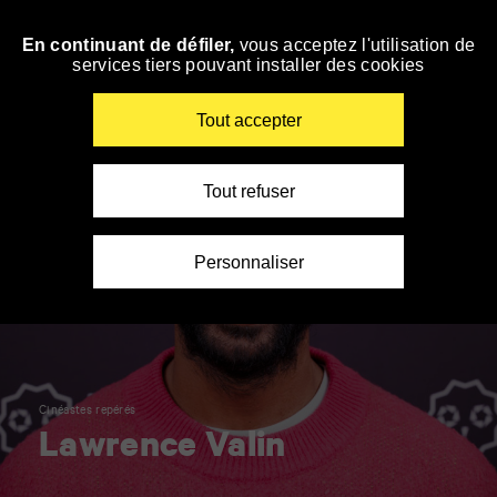
Panneau de gestion des cookies
En continuant de défiler,
vous acceptez l'utilisation de
Accéder
services tiers pouvant installer des cookies
à
la
navigation
Renseigner
Tout accepter
vos
mots
clés
Tout refuser
Personnaliser
Cinéastes repérés
Lawrence Valin