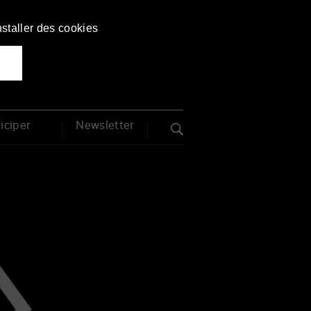
Français
English
nstaller des cookies
du 27 nov. au 4 déc. 2026
iciper
Newsletter