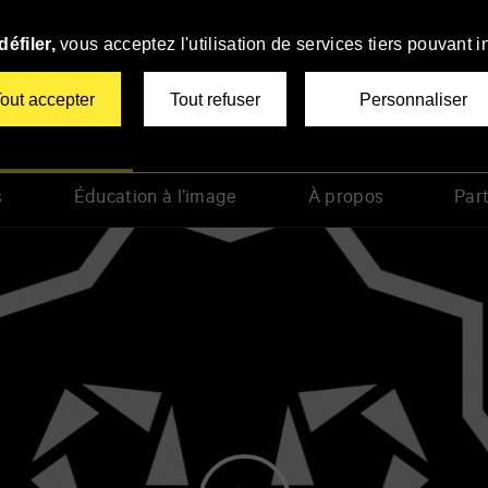
éfiler,
vous acceptez l'utilisation de services tiers pouvant i
out accepter
Tout refuser
Personnaliser
tiers Film Festival
s
Éducation à l’image
À propos
Part