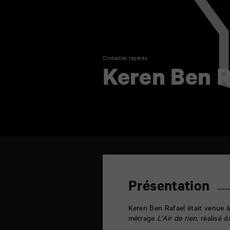
Cinéastes repérés
Keren Ben R
TAP
6
rue
de
Présentation
la
Marne
86000
Keren Ben Rafael était venue 
Poitiers
métrage
L’Air de rien,
réalisé d