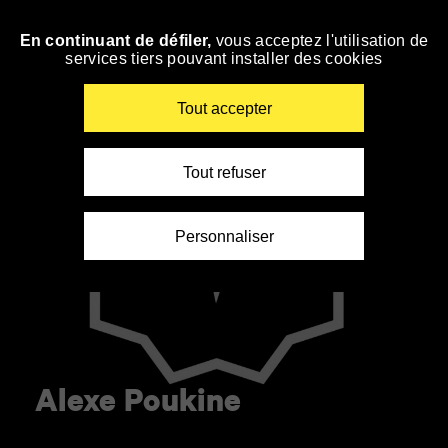
Panneau de gestion des cookies
En continuant de défiler,
vous acceptez l'utilisation de
Accéder
services tiers pouvant installer des cookies
à
la
navigation
Renseigner
Tout accepter
vos
mots
clés
Tout refuser
Personnaliser
Alexe Poukine