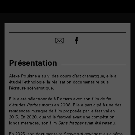
TAP
6
rue
Partager
de
Partager
sur
la
par
facebook
Marne
email
86000
Poitiers
Présentation
Alexe Poukine a suivi des cours d’art dramatique, elle a
étudié l’ethnologie, la réalisation documentaire puis
l’écriture scénaristique.
Elle a été sélectionnée à Poitiers avec son film de fin
d’études
Petites morts
en 2008. Elle a participé à une des
résidences musique de film proposée par le festival en
2015. En 2020, quand le festival avait une compétition
longs métrages, son film
Sans frapper
avait été retenu.
En 2025, son documentaire
Sauve qui peut
sort au cinéma