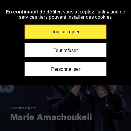
Panneau de gestion des cookies
En continuant de défiler,
vous acceptez l'utilisation de
Accéder
services tiers pouvant installer des cookies
à
la
navigation
Renseigner
Tout accepter
vos
mots
clés
Tout refuser
Personnaliser
Cinéastes repérés
Marie Amachoukeli