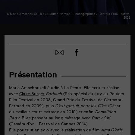
© Marie Amachoukeli © Guillaume Héraud - Photographies / Poitiers Film Festival
2025
TAP
6
rue
Partager
de
Partager
sur
la
par
facebook
Marne
email
86000
Poitiers
Présentation
Marie Amachoukeli étudie à La Fémis. Elle écrit et réalise
avec
Claire Burger
Forbach
(Prix spécial du jury au Poitiers
Film Festival en 2008, Grand Prix du Festival de Clermont-
Ferrand en 2009), puis
C’est gratuit pour les filles
(César
du meilleur court métrage en 2010) et enfin
Demolition
Party
. Elles passent au long métrage avec
Party Girl
(Caméra d’or – Festival de Cannes 2014).
Elle poursuit en solo avec la réalisation du film
Àma Gloria