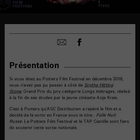
TAP
6
rue
Partager
de
Partager
sur
la
par
facebook
Marne
email
86000
Poitiers
Présentation
Si vous étiez au Poitiers Film Festival en décembre 2018,
vous n’avez pas pu passer à côté de
Scythe Hitting
Stone
,
Grand Prix du jury catégorie Longs métrages, réalisé
à la fin de ses études par la jeune cinéaste Anja Kreis.
C’est à Poitiers qu’ASC Distribution a repéré le film et a
décidé de le sortir en France sous le titre :
Folle Nuit
Russe.
Le Poitiers Film Festival et le TAP Castille sont fiers
de soutenir cette sortie nationale.