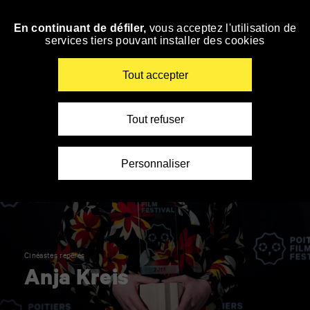
Panneau de gestion des cookies
En continuant de défiler,
vous acceptez l'utilisation de
Accéder
services tiers pouvant installer des cookies
à
la
navigation
Renseigner
Tout accepter
vos
mots
clés
Tout refuser
Personnaliser
Cinéastes repérés
Anja Kreis