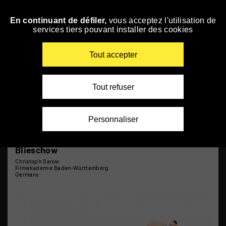
Panneau de gestion des cookies
Sélection internationale
En continuant de défiler,
vous acceptez l'utilisation de
Skip
services tiers pouvant installer des cookies
to
navigation
Enter
Tout accepter
your
key-
words
Tout refuser
Personnaliser
Blieschow
Christoph Sarow
Filmakademie Baden-Württemberg
Germany