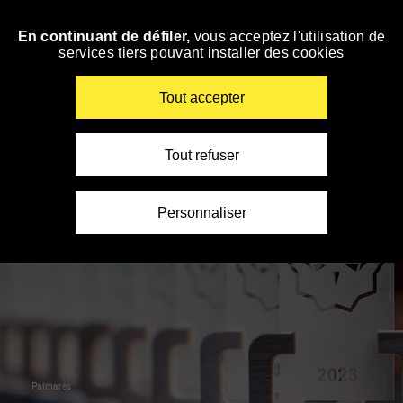
Panneau de gestion des cookies
En continuant de défiler,
vous acceptez l'utilisation de
Skip
services tiers pouvant installer des cookies
to
navigation
Enter
Tout accepter
your
key-
words
Tout refuser
Personnaliser
Palmarès