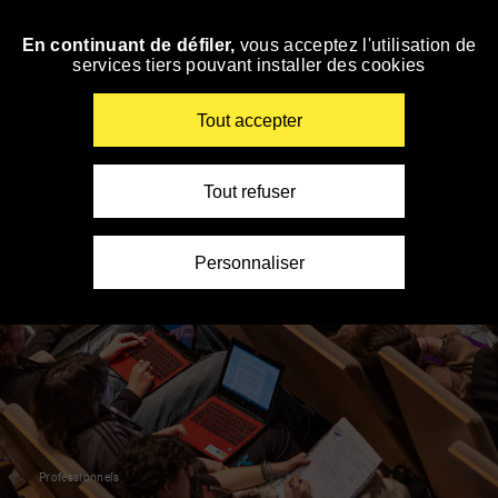
Panneau de gestion des cookies
En continuant de défiler,
vous acceptez l'utilisation de
Skip
services tiers pouvant installer des cookies
to
navigation
Enter
Tout accepter
your
key-
words
Tout refuser
Personnaliser
Professionnels