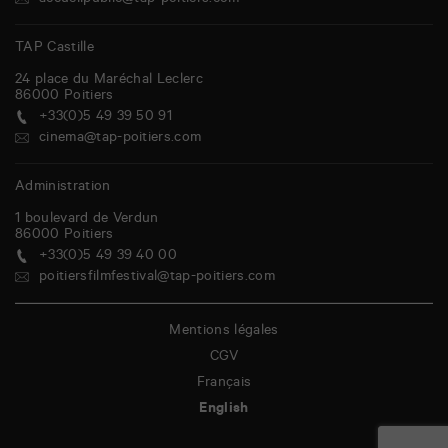
accueilpublic@tap-poitiers.com
TAP Castille
24 place du Maréchal Leclerc
86000
Poitiers
+33(0)5 49 39 50 91
cinema@tap-poitiers.com
Administration
1 boulevard de Verdun
86000
Poitiers
+33(0)5 49 39 40 00
poitiersfilmfestival@tap-poitiers.com
Mentions légales
CGV
Français
English