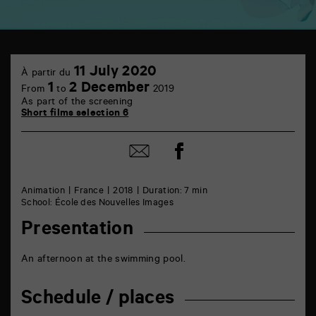
TAP
11
6
11 July 2020
À partir du
July
rue
1
2 December
From
to
2019
de
As part of the screening
la
Short films selection 6
Marne
86000
Poitiers
Share
Share
on
by
Facebook
mail
Animation
France
2018
Duration: 7 min
School: École des Nouvelles Images
Presentation
An afternoon at the swimming pool.
Schedule / places