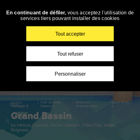
Panneau de gestion des cookies
En continuant de défiler,
vous acceptez l'utilisation de
Skip
services tiers pouvant installer des cookies
to
navigation
Enter
Tout accepter
your
key-
words
Tout refuser
Personnaliser
Courts
International
Sélection
Short films
métrages 6
Selection
internationale
6
Grand Bassin
by Héloïse Courtois, Victori Jalabert, Chloé Plat, Adèle
Raigneau