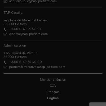
accueilpublic@tap-poitiers.com
TAP Castille
24 place du Maréchal Leclerc
86000
Poitiers
+33(0)5 49 39 50 91
cinema@tap-poitiers.com
Administration
1 boulevard de Verdun
86000
Poitiers
+33(0)5 49 39 40 00
poitiersfilmfestival@tap-poitiers.com
Mentions légales
CGV
Français
English