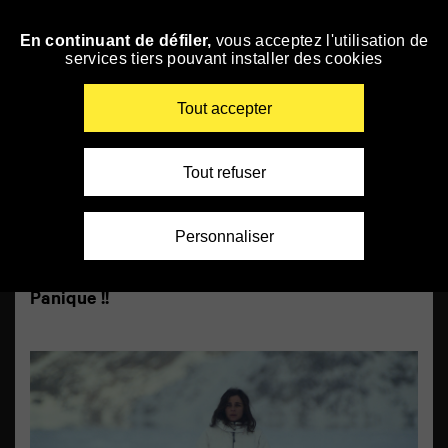
Panneau de gestion des cookies
Musique
En continuant de défiler,
vous acceptez l'utilisation de
Accéder
services tiers pouvant installer des cookies
à
la
navigation
Renseigner
Tout accepter
vos
mots
clés
Tout refuser
Personnaliser
Panique !!