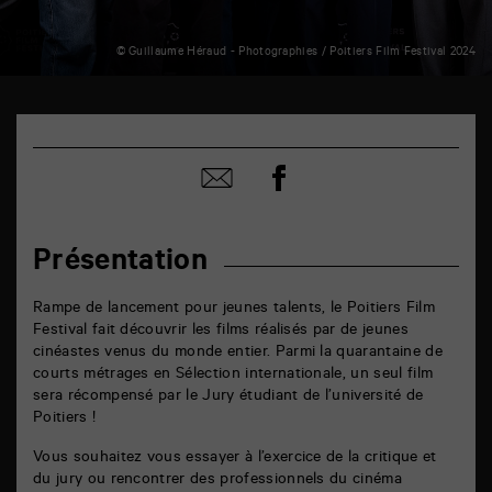
© Guillaume Héraud - Photographies / Poitiers Film Festival 2024
TAP
6
rue
Partager
de
Partager
sur
la
par
facebook
Marne
email
86000
Poitiers
Présentation
Rampe de lancement pour jeunes talents, le Poitiers Film
Festival fait découvrir les films réalisés par de jeunes
cinéastes venus du monde entier. Parmi la quarantaine de
courts métrages en Sélection internationale, un seul film
sera récompensé par le Jury étudiant de l’université de
Poitiers !
Vous souhaitez vous essayer à l’exercice de la critique et
du jury ou rencontrer des professionnels du cinéma