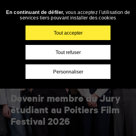
Panneau de gestion des cookies
En continuant de défiler,
vous acceptez l'utilisation de
Accéder
services tiers pouvant installer des cookies
à
la
navigation
Renseigner
Tout accepter
vos
mots
clés
Tout refuser
Personnaliser
Participer
Devenir membre du Jury
étudiant au Poitiers Film
Festival 2026