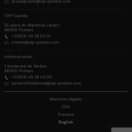
accueilpublic@tap-poitiers.com
TAP Castille
24 place du Maréchal Leclerc
86000
Poitiers
+33(0)5 49 39 50 91
cinema@tap-poitiers.com
Administration
1 boulevard de Verdun
86000
Poitiers
+33(0)5 49 39 40 00
poitiersfilmfestival@tap-poitiers.com
Mentions légales
CGV
Français
English