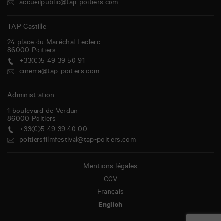
accueilpublic@tap-poitiers.com
TAP Castille
24 place du Maréchal Leclerc
86000
Poitiers
+33(0)5 49 39 50 91
cinema@tap-poitiers.com
Administration
1 boulevard de Verdun
86000
Poitiers
+33(0)5 49 39 40 00
poitiersfilmfestival@tap-poitiers.com
Mentions légales
CGV
Français
English