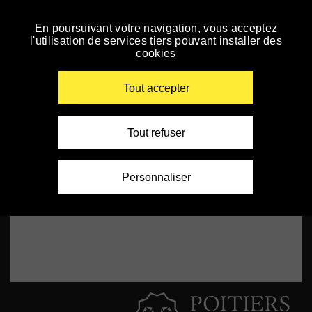
Panneau de gestion des cookies
Installation vidéo
En poursuivant votre navigation, vous acceptez
Skip
l'utilisation de services tiers pouvant installer des
to
cookies
navigation
Enter
your
Tout accepter
key-
words
Tout refuser
Personnaliser
A Homeless Woman – Delhi