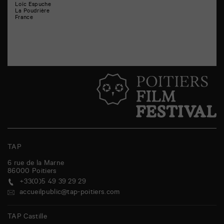
Loïc Espuche
La Poudrière
France
TAP
6 rue de la Marne
86000
Poitiers
+33(0)5 49 39 29 29
accueilpublic@tap-poitiers.com
TAP Castille