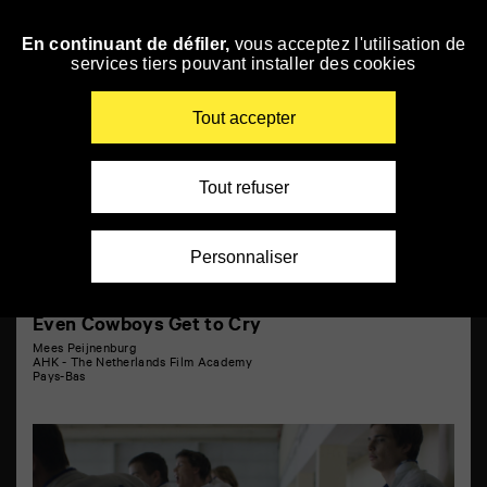
Panneau de gestion des cookies
Sweet SixTeen
En continuant de défiler,
vous acceptez l'utilisation de
Skip
services tiers pouvant installer des cookies
to
navigation
Enter
Tout accepter
your
key-
words
Tout refuser
Personnaliser
Even Cowboys Get to Cry
Mees Peijnenburg
AHK - The Netherlands Film Academy
Pays-Bas