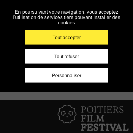
Panneau de gestion des cookies
En poursuivant votre navigation, vous acceptez
Skip
l'utilisation de services tiers pouvant installer des
to
cookies
navigation
Enter your key-words
Ateliers et stages
Tout accepter
No event planned yet
Filter by édition
Tout refuser
Personnaliser