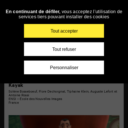
Panneau de gestion des cookies
Cinema-binky
En continuant de défiler,
vous acceptez l'utilisation de
Skip
services tiers pouvant installer des cookies
to
navigation
Enter
Tout accepter
your
key-
words
Tout refuser
Personnaliser
Kayak
Solène Bosseboeuf, Flore Dechorgnat, Tiphaine Klein, Auguste Lefort et
Antoine Rossi
ENSI – École des Nouvelles Images
France