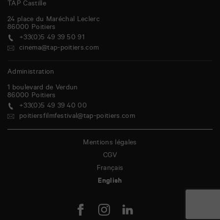
TAP Castille
24 place du Maréchal Leclerc
86000
Poitiers
+33(0)5 49 39 50 91
cinema@tap-poitiers.com
Administration
1 boulevard de Verdun
86000
Poitiers
+33(0)5 49 39 40 00
poitiersfilmfestival@tap-poitiers.com
Mentions légales
CGV
Français
English