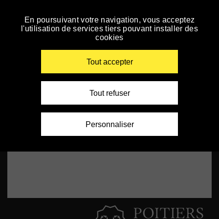
Panneau de gestion des cookies
Filming Adolescence
En poursuivant votre navigation, vous acceptez
Skip
l'utilisation de services tiers pouvant installer des
to
cookies
navigation
Enter
your
Tout accepter
key-
words
Tout refuser
Personnaliser
_SELF