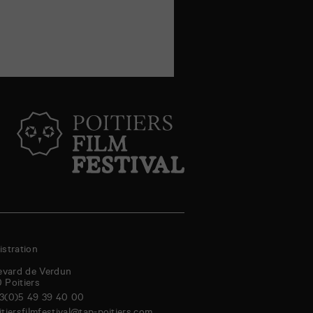
stration
evard de Verdun
0
Poitiers
3(0)5 49 39 40 00