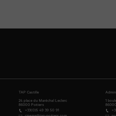
TAP Castille
Admini
24 place du Maréchal Leclerc
1 boul
86000
Poitiers
8600
+33(0)5 49 39 50 91
+3