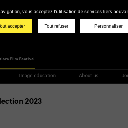
avigation, vous acceptez l'utilisation de services tiers pouvan
out accepter
Tout refuser
Personnaliser
tiers Film Festival
Image education
About us
Joi
lection 2023