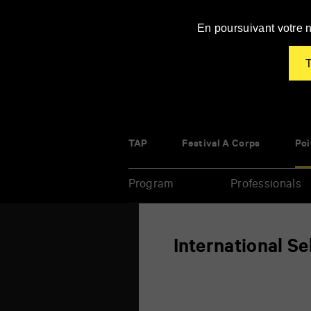
Panneau de gestion des cookies
En poursuivant votre n
T
TAP
Festival À Corps
Poi
Program
Professionals
Enter
International Se
your
key-
words