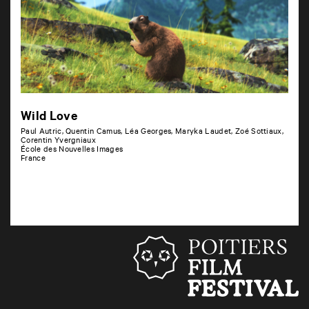
Wild Love
Paul Autric, Quentin Camus, Léa Georges, Maryka Laudet, Zoé Sottiaux,
Corentin Yvergniaux
École des Nouvelles Images
France