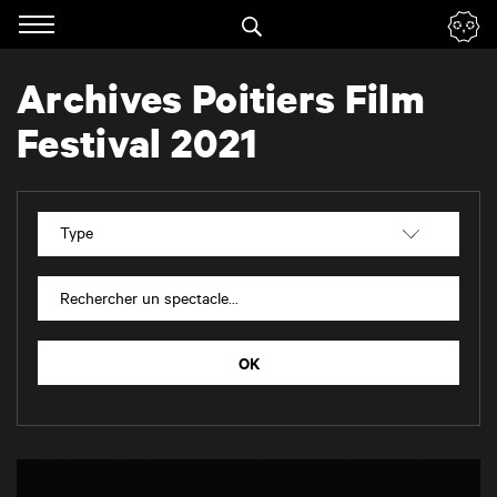
Panneau de gestion des cookies
Accéder
à
la
Archives Poitiers Film
navigation
Renseigner vos mots clés
Festival 2021
Type
Rechercher un spectacle
OK