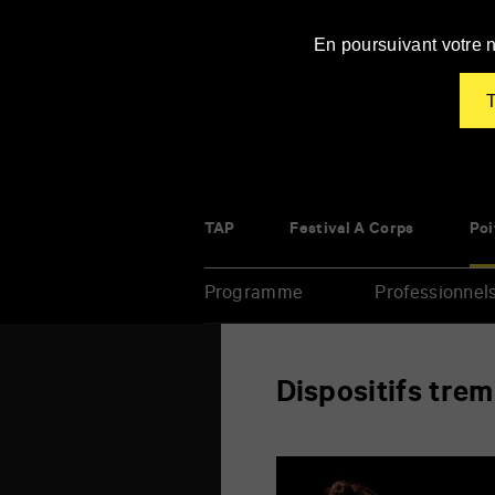
Panneau de gestion des cookies
En poursuivant votre n
T
TAP
Festival À Corps
Poi
Programme
Professionnel
Renseigner
Dispositifs trem
vos
mots
clés