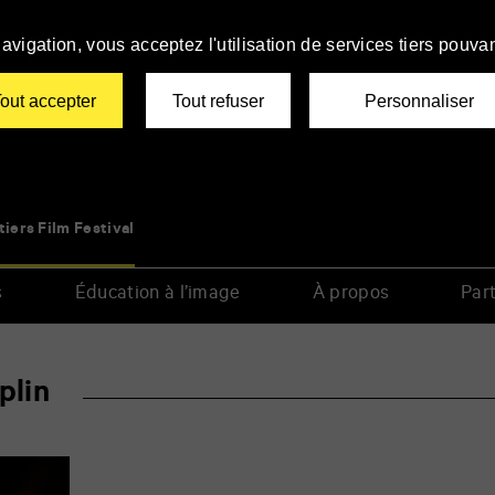
avigation, vous acceptez l'utilisation de services tiers pouvan
out accepter
Tout refuser
Personnaliser
tiers Film Festival
s
Éducation à l’image
À propos
Part
plin