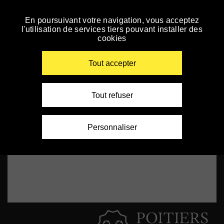
Panneau de gestion des cookies
Franco Lolli
En poursuivant votre navigation, vous acceptez
Accéder
l'utilisation de services tiers pouvant installer des
à
cookies
la
navigation
Renseigner
vos
Tout accepter
mots
clés
Tout refuser
Personnaliser
Sortie en salle de Une mère incroyable