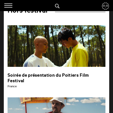
Panneau de gestion des cookies
Hors festival
Accéder
à
la
navigation
Renseigner
vos
mots
clés
Soirée de présentation du Poitiers Film
Festival
France