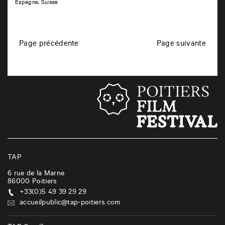
Espagne, Suisse
N
Page précédente
Page suivante
a
v
i
g
a
t
i
o
TAP
n
6 rue de la Marne
86000
Poitiers
d
+33(0)5 49 39 29 29
e
accueilpublic@tap-poitiers.com
s