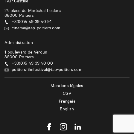
TAP Castille
a
24 place du Maréchal Leclerc
r
86000
Poitiers
t
+33(0)5 49 39 50 91
cinema@tap-poitiers.com
i
c
Administration
l
1 boulevard de Verdun
86000
Poitiers
e
+33(0)5 49 39 40 00
s
poitiersfilmfestival@tap-poitiers.com
Mentions légales
CGV
Français
English