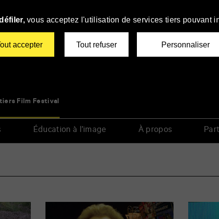
éfiler,
vous acceptez l'utilisation de services tiers pouvant i
out accepter
Tout refuser
Personnaliser
tiers Film Festival
s
Éducation à l’image
À propos
Part