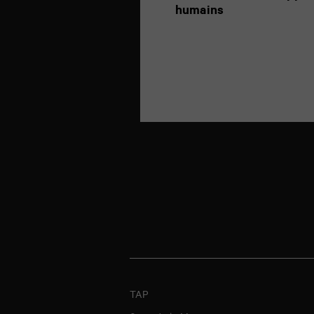
humains
Navigation
des
articles
TAP