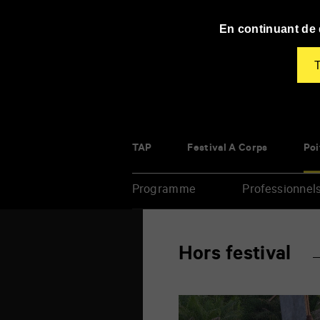
Panneau de gestion des cookies
En continuant de d
T
TAP
Festival À Corps
Poi
Programme
Professionnel
Renseigner
Hors festival
vos
mots
clés