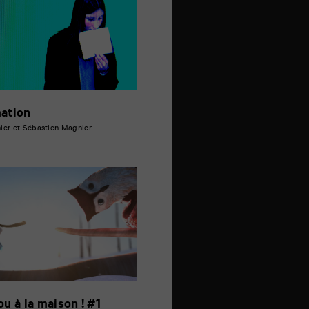
ation
ier et Sébastien Magnier
ou à la maison ! #1