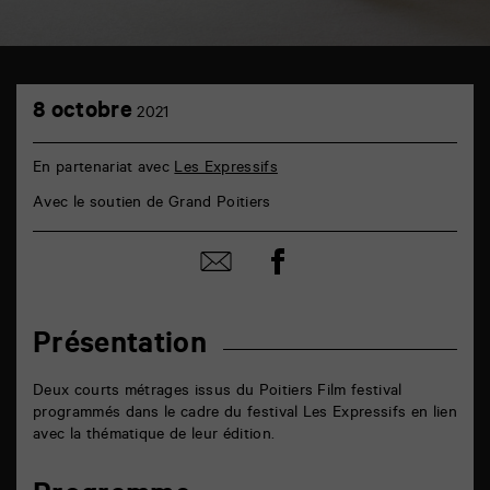
TAP
8
Castille
8 octobre
2021
octobre
6
rue
de
En partenariat avec
Les Expressifs
la
Marne
Avec le soutien de Grand Poitiers
86000
Poitiers
Partager
Partager
sur
par
facebook
email
Présentation
Deux courts métrages issus du Poitiers Film festival
programmés dans le cadre du festival Les Expressifs
en lien
avec la thématique de leur édition.