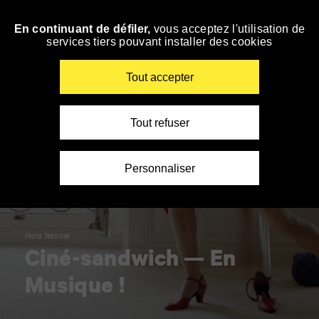
Panneau de gestion des cookies
En continuant de défiler,
vous acceptez l'utilisation de
Accéder
services tiers pouvant installer des cookies
à
la
navigation
Renseigner
Tout accepter
vos
mots
clés
Tout refuser
Personnaliser
Hors festival
Ciné-sandwich — En
Musique !