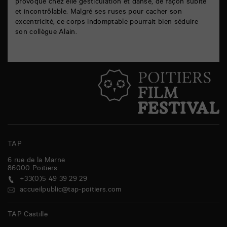
provoque chez elle gesticulation et danse, de façon subite
et incontrôlable. Malgré ses ruses pour cacher son
excentricité, ce corps indomptable pourrait bien séduire
son collègue Alain.
TAP
6 rue de la Marne
86000
Poitiers
+33(0)5 49 39 29 29
accueilpublic@tap-poitiers.com
TAP Castille