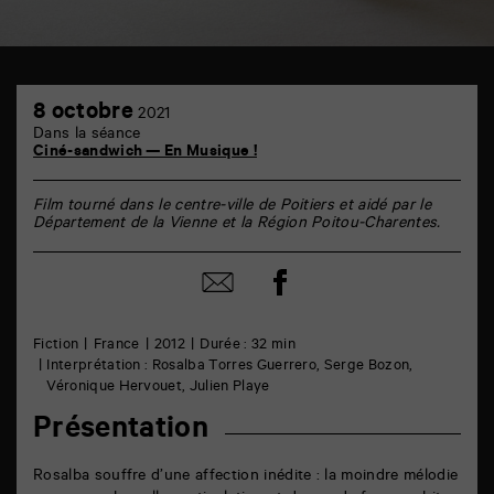
TAP
8
6
8 octobre
2021
octobre
rue
Dans la séance
de
Ciné-sandwich — En Musique !
la
Marne
86000
Film tourné dans le centre-ville de Poitiers et aidé par le
Poitiers
Département de la Vienne et la Région Poitou-Charentes.
Partager
Partager
sur
par
facebook
email
Fiction
France
2012
Durée : 32 min
Interprétation : Rosalba Torres Guerrero, Serge Bozon,
Véronique Hervouet, Julien Playe
Présentation
Rosalba souffre d’une affection inédite : la moindre mélodie