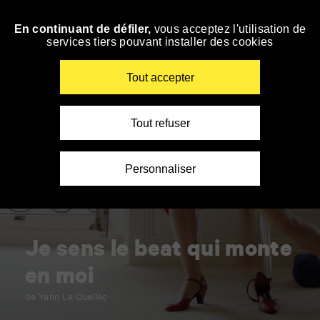
Panneau de gestion des cookies
En continuant de défiler,
vous acceptez l'utilisation de
Accéder
services tiers pouvant installer des cookies
à
la
navigation
Renseigner
Tout accepter
vos
mots
clés
Tout refuser
Personnaliser
Je sens le beat qui monte
en moi
de Yann Le Quellec