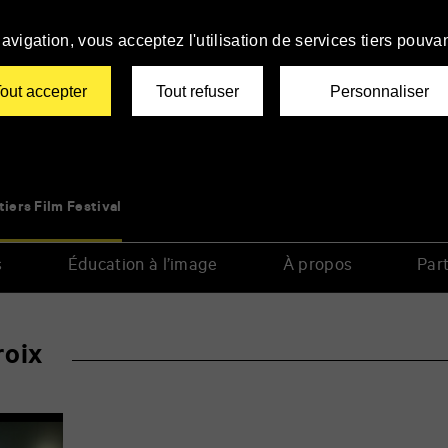
avigation, vous acceptez l'utilisation de services tiers pouvan
out accepter
Tout refuser
Personnaliser
tiers Film Festival
s
Éducation à l’image
À propos
Part
roix