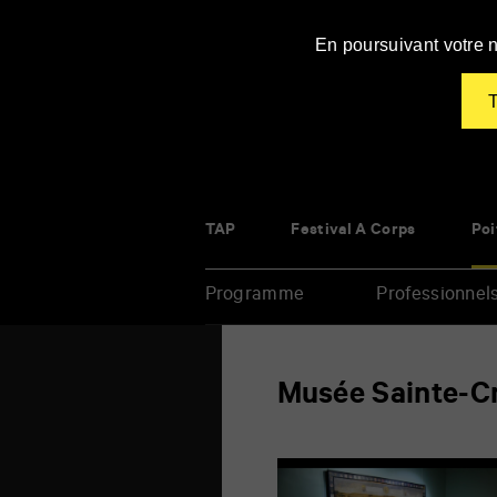
Panneau de gestion des cookies
En poursuivant votre n
T
TAP
Festival À Corps
Poi
Programme
Professionnel
Renseigner
Musée Sainte-C
vos
mots
clés