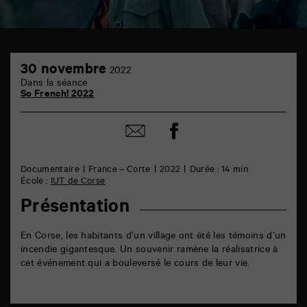
TAP
30
6
30 novembre
2022
novembre
rue
Dans la séance
de
So French! 2022
la
Marne
86000
Partager
Partager
Poitiers
sur
par
facebook
email
Documentaire
France – Corte
2022
Durée : 14 min
École :
IUT de Corse
Présentation
En Corse, les habitants d’un village ont été les témoins d’un
incendie gigantesque. Un souvenir ramène la réalisatrice à
cet événement qui a bouleversé le cours de leur vie.