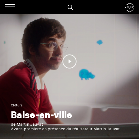
Panneau de gestion des cookies
Accéder
à
la
navigation
Renseigner
vos
mots
clés
Clôture
Baise-en-ville
de Martin Jauvat
Avant-première en présence du réalisateur Martin Jauvat