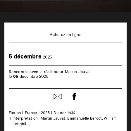
TAP
théâtre
6
Achetez en ligne
rue
de
la
Marne
5
5 décembre
86000
2025
décembre
Poitiers
Rencontre avec le réalisateur Martin Jauvat
le
05
décembre 2025
Partager
Partager
sur
par
facebook
email
Fiction
France
2025
Durée : 1h34
Interprétation : Martin Jauvat, Emmanuelle Bercot, William
Lebghil