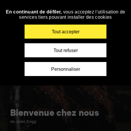
Panneau de gestion des cookies
En continuant de défiler,
vous acceptez l'utilisation de
Accéder
services tiers pouvant installer des cookies
à
la
navigation
Renseigner
Tout accepter
vos
mots
clés
Tout refuser
Personnaliser
Bienvenue chez nous
de Jules Zingg