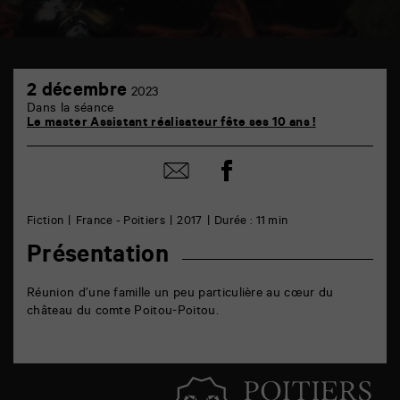
TAP
2
6
2 décembre
2023
décembre
rue
Dans la séance
de
Le master Assistant réalisateur fête ses 10 ans !
la
Marne
86000
Partager
Partager
Poitiers
sur
par
facebook
email
Fiction
France - Poitiers
2017
Durée : 11 min
Présentation
Réunion d’une famille un peu particulière au cœur du
château du comte Poitou-Poitou.