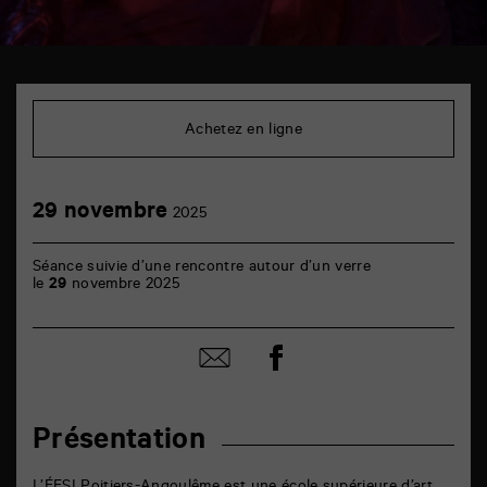
TAP
cinéma
6
Achetez en ligne
rue
de
la
Marne
29
29 novembre
86000
2025
novembre
Poitiers
Séance suivie d’une rencontre autour d’un verre
le
29
novembre 2025
Partager
Partager
sur
par
facebook
email
Présentation