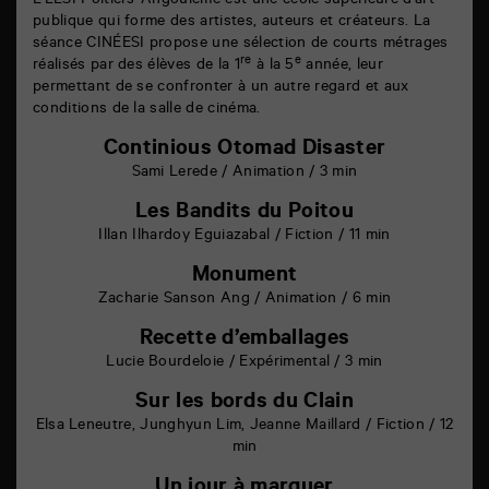
L’ÉESI Poitiers-Angoulême est une école supérieure d’art
publique qui forme des artistes, auteurs et créateurs. La
séance CINÉESI propose une sélection de courts métrages
re
e
réalisés par des élèves de la 1
à la 5
année, leur
permettant de se confronter à un autre regard et aux
conditions de la salle de cinéma.
Continious Otomad Disaster
Sami Lerede / Animation / 3 min
Les Bandits du Poitou
Illan Ilhardoy Eguiazabal / Fiction / 11 min
Monument
Zacharie Sanson Ang / Animation / 6 min
Recette d’emballages
Lucie Bourdeloie / Expérimental / 3 min
Sur les bords du Clain
Elsa Leneutre, Junghyun Lim, Jeanne Maillard / Fiction / 12
min