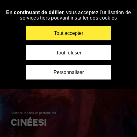
Panneau de gestion des cookies
En continuant de défiler,
vous acceptez l'utilisation de
Accéder
services tiers pouvant installer des cookies
à
la
navigation
Renseigner
Tout accepter
vos
mots
clés
Tout refuser
Personnaliser
Séances locales et partenaires
CINÉESI