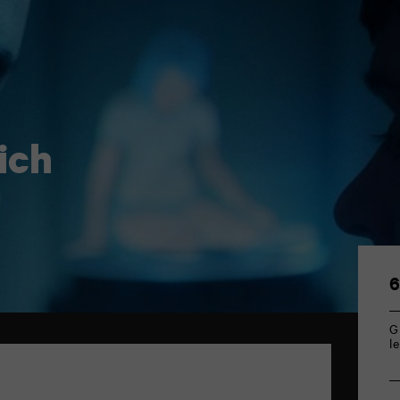
ich
6
G
l