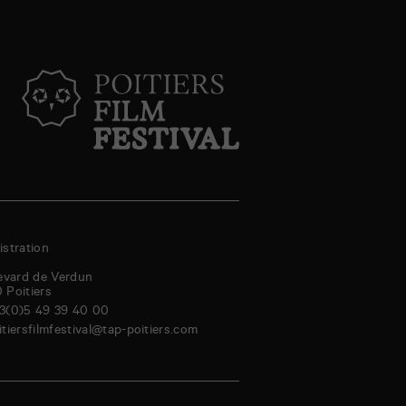
stration
evard de Verdun
0
Poitiers
3(0)5 49 39 40 00
itiersfilmfestival@tap-poitiers.com