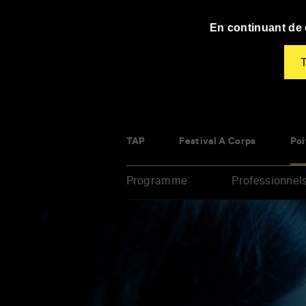
Panneau de gestion des cookies
En continuant de d
T
TAP
Festival À Corps
Poi
Programme
Professionnel
Renseigner
vos
mots
clés