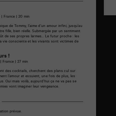
9 | France | 20 min
hique de Tommy, l’aime d’un amour infini, jusqu’au
utre fille, bien réelle. Submergée par un sentiment
ût de ses propres larmes… Le futur proche : les
la vie consciente et les vivants sont victimes de
urs !
 | France | 27 min
nt des cocktails, cherchent des plans cul sur
ent l’amour et essuient, une fois de plus, les
s. Oui mais voilà, aujourd’hui ça ne va pas se
amies vont imaginer leur vengeance.
ation prévue.