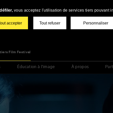
éfiler,
vous acceptez l'utilisation de services tiers pouvant i
out accepter
Tout refuser
Personnaliser
tiers Film Festival
s
Éducation à l’image
À propos
Part