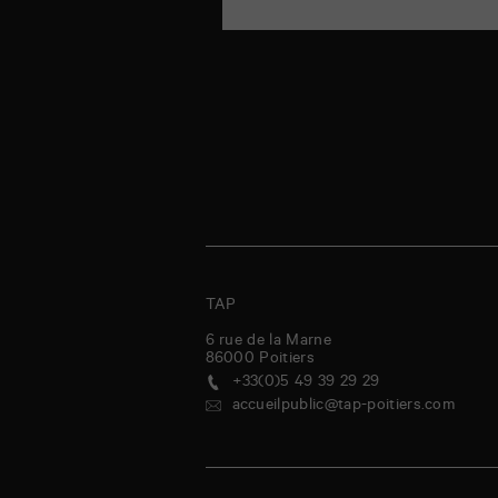
TAP
6 rue de la Marne
86000
Poitiers
+33(0)5 49 39 29 29
accueilpublic@tap-poitiers.com