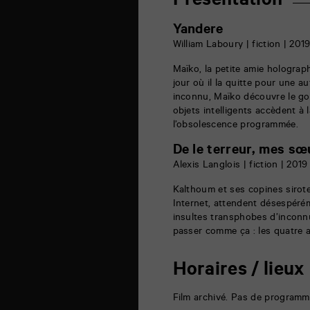
Présentation
de
la
Marne
Yandere
86000
William Laboury | fiction | 201
Poitiers
Maïko, la petite amie holograp
jour où il la quitte pour une a
inconnu, Maïko découvre le go
objets intelligents accèdent à 
l’obsolescence programmée.
De le terreur, mes sœ
Alexis Langlois | fiction | 2019
Kalthoum et ses copines sirote
Internet, attendent désespérém
insultes transphobes d’inconnu
passer comme ça : les quatre 
Horaires / lieux
Film archivé. Pas de programm