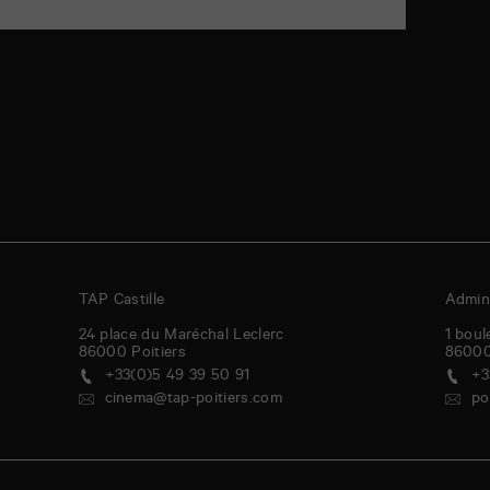
TAP Castille
Admini
24 place du Maréchal Leclerc
1 boul
86000
Poitiers
8600
+33(0)5 49 39 50 91
+3
cinema@tap-poitiers.com
po