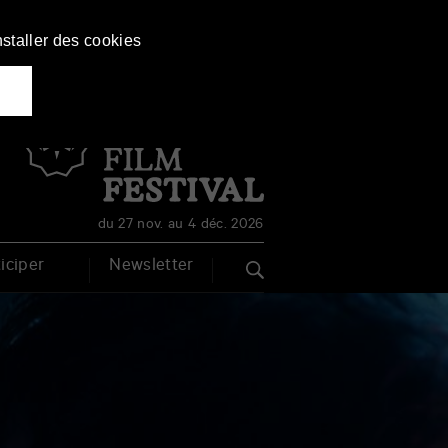
nstaller des cookies
Français
English
du 27 nov. au 4 déc. 2026
iciper
Newsletter