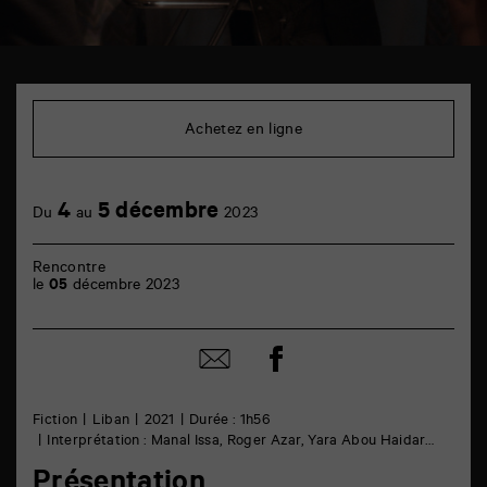
TAP
Castille
6
Achetez en ligne
rue
de
la
Marne
4
5 décembre
86000
Du
au
2023
Poitiers
Rencontre
le
05
décembre 2023
Partager
Partager
sur
par
facebook
email
Fiction
Liban
2021
Durée : 1h56
Interprétation : Manal Issa, Roger Azar, Yara Abou Haidar…
Présentation