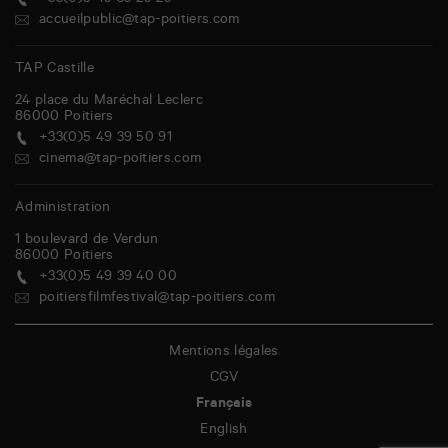
+33(0)5 49 39 29 29
accueilpublic@tap-poitiers.com
TAP Castille
24 place du Maréchal Leclerc
86000
Poitiers
+33(0)5 49 39 50 91
cinema@tap-poitiers.com
Administration
1 boulevard de Verdun
86000
Poitiers
+33(0)5 49 39 40 00
poitiersfilmfestival@tap-poitiers.com
Mentions légales
CGV
Français
English