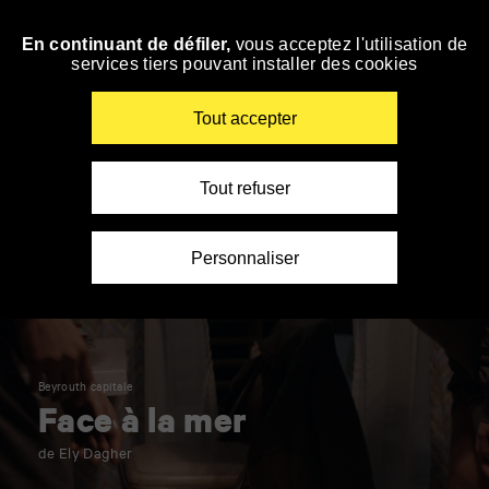
Panneau de gestion des cookies
En continuant de défiler,
vous acceptez l'utilisation de
Accéder
services tiers pouvant installer des cookies
à
la
navigation
Renseigner
Tout accepter
vos
mots
clés
Tout refuser
Personnaliser
Beyrouth capitale
Face à la mer
de Ely Dagher