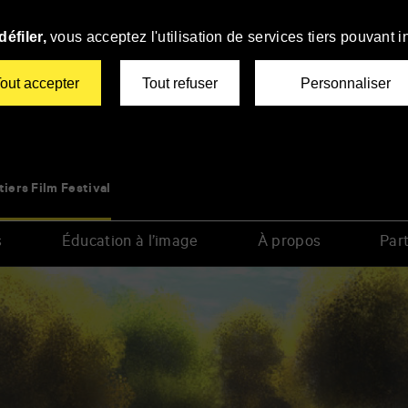
éfiler,
vous acceptez l'utilisation de services tiers pouvant i
out accepter
Tout refuser
Personnaliser
tiers Film Festival
s
Éducation à l’image
À propos
Part