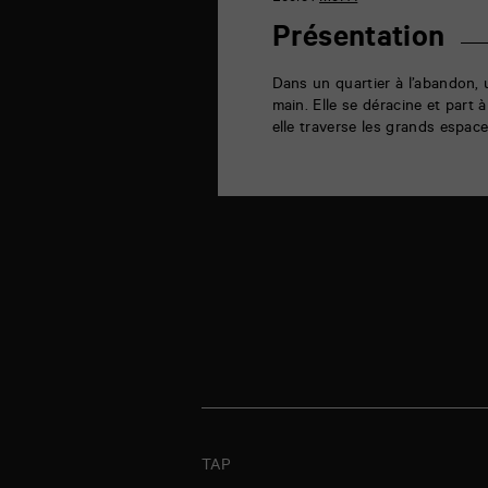
la
Marne
Présentation
86000
Poitiers
Dans un quartier à l’abandon, 
main. Elle se déracine et part 
elle traverse les grands espac
TAP