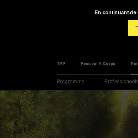
Panneau de gestion des cookies
En continuant de d
T
TAP
Festival À Corps
Poi
Programme
Professionnel
Renseigner
vos
mots
clés