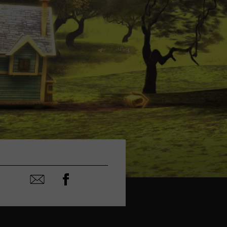
Partager
Partager
sur
par
facebook
email