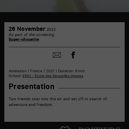
TAP
26
6
26 November
2022
November
rue
As part of the screening
de
Super-chouette
la
Marne
86000
Share
Share
Poitiers
on
by
Facebook
mail
Animation
France
2021
Duration: 8 min
School:
ENSI – École des Nouvelles Images
Presentation
Two friends soar into the air and set off in search of
adventure and freedom.