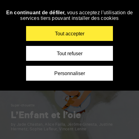
Panneau de gestion des cookies
En continuant de défiler,
vous acceptez l'utilisation de
Skip
services tiers pouvant installer des cookies
to
navigation
Enter
Tout accepter
your
key-
words
Tout refuser
Personnaliser
Super-chouette
L’Enfant et l’oie
by Jade Chastan, Alice Failla, Jérôme Ginesta, Justine
Hermetz, Sophie Lafleur, Vincent Lenne