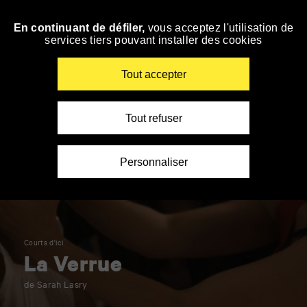
Panneau de gestion des cookies
En continuant de défiler,
vous acceptez l'utilisation de
Accéder
services tiers pouvant installer des cookies
à
la
navigation
Renseigner
Tout accepter
vos
mots
clés
Tout refuser
Personnaliser
Courts d'ici
La Verrue
de Sarah Lasry