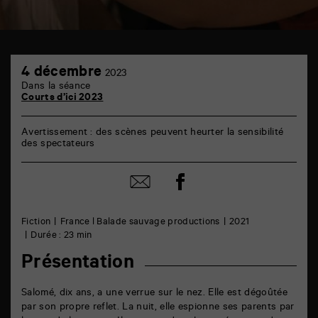
TAP
4
6
4 décembre
2023
décembre
rue
Dans la séance
de
Courts d’ici 2023
la
Marne
86000
Avertissement : des scènes peuvent heurter la sensibilité
Poitiers
des spectateurs
Partager
Partager
sur
par
facebook
email
Fiction
France l Balade sauvage productions
2021
Durée : 23 min
Présentation
Salomé, dix ans, a une verrue sur le nez. Elle est dégoûtée
par son propre reflet. La nuit, elle espionne ses parents par