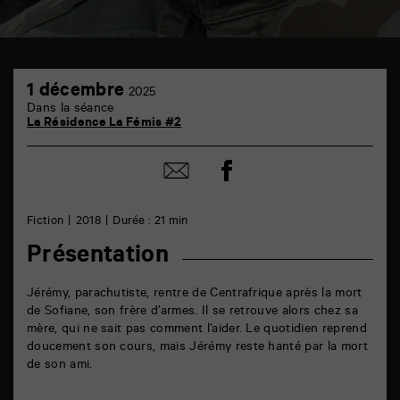
TAP
1
6
1 décembre
2025
décembre
rue
Dans la séance
de
La Résidence La Fémis #2
la
Marne
86000
Partager
Partager
Poitiers
sur
par
facebook
email
Fiction
2018
Durée : 21 min
Présentation
Jérémy, parachutiste, rentre de Centrafrique après la mort
de Sofiane, son frère d’armes. Il se retrouve alors chez sa
mère, qui ne sait pas comment l’aider. Le quotidien reprend
doucement son cours, mais Jérémy reste hanté par la mort
de son ami.