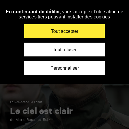
Panneau de gestion des cookies
En continuant de défiler,
vous acceptez l'utilisation de
Accéder
services tiers pouvant installer des cookies
à
la
navigation
Renseigner
Tout accepter
vos
mots
clés
Tout refuser
Personnaliser
La Résidence La Fémis
Le ciel est clair
de Marie Rosselet-Ruiz