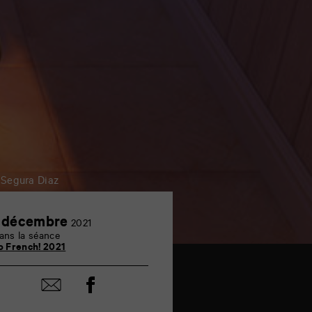
 Segura Diaz
1
 décembre
2021
décembre
ans la séance
o French! 2021
Partager
Partager
sur
par
facebook
email