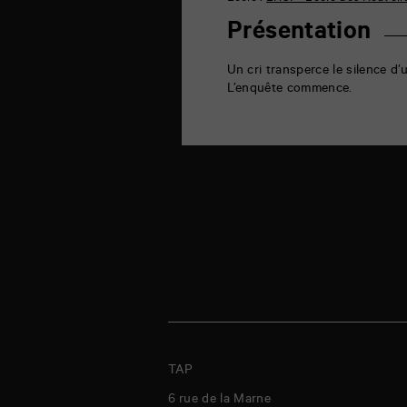
la
Marne
Présentation
86000
Poitiers
Un cri transperce le silence d’
L’enquête commence.
TAP
6 rue de la Marne