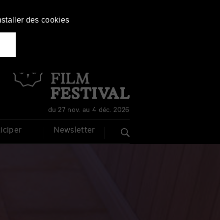
nstaller des cookies
Français
English
du 27 nov. au 4 déc. 2026
iciper
Newsletter