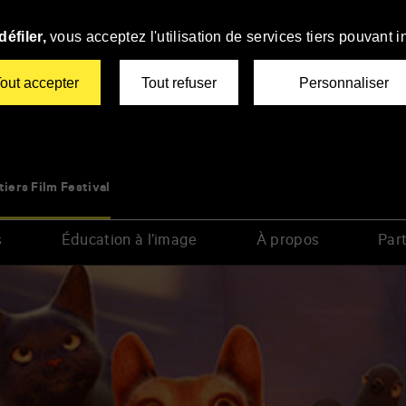
éfiler,
vous acceptez l'utilisation de services tiers pouvant i
out accepter
Tout refuser
Personnaliser
tiers Film Festival
s
Éducation à l’image
À propos
Part