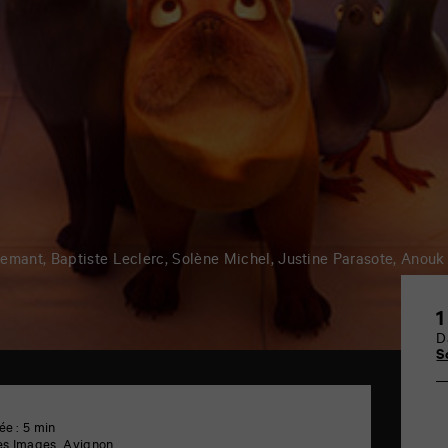
emant, Baptiste Leclerc, Solène Michel, Justine Parasote, Anouk
1
D
S
ée : 5 min
es Images, Avignon