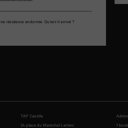
une résidence endormie. Qu’est-il arrivé ?
TAP Castille
Admini
24 place du Maréchal Leclerc
1 boul