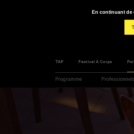
Panneau de gestion des cookies
En continuant de d
T
TAP
Festival À Corps
Poi
Programme
Professionnel
Renseigner
vos
mots
clés