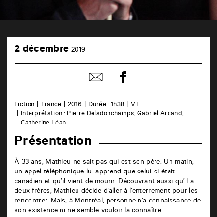
TAP
2
Castille
2 décembre
2019
décembre
6
rue
de
Partager
Partager
la
sur
par
Marne
facebook
email
86000
Poitiers
Fiction
France
2016
Durée : 1h38
V.F.
Interprétation : Pierre Deladonchamps, Gabriel Arcand,
Catherine Léan
Présentation
À 33 ans, Mathieu ne sait pas qui est son père. Un matin,
un appel téléphonique lui apprend que celui-ci était
canadien et qu’il vient de mourir. Découvrant aussi qu’il a
deux frères, Mathieu décide d’aller à l’enterrement pour les
rencontrer. Mais, à Montréal, personne n’a connaissance de
son existence ni ne semble vouloir la connaître…