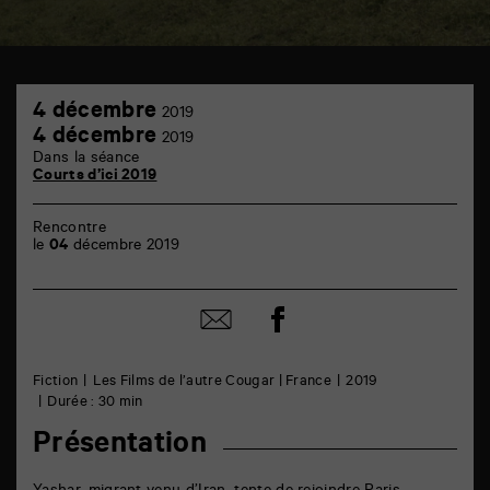
TAP
4
théâtre
4 décembre
2019
décembre
6
4
4 décembre
2019
rue
décembre
Dans la séance
de
Courts d’ici 2019
la
Marne
86000
Rencontre
Poitiers
le
04
décembre 2019
Partager
Partager
sur
par
facebook
email
Fiction
Les Films de l’autre Cougar | France
2019
Durée : 30 min
Présentation