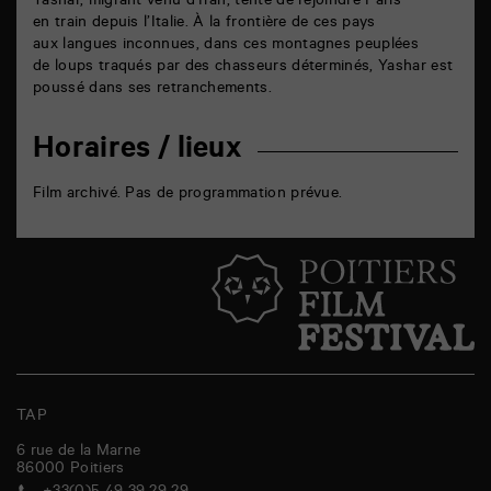
Yashar, migrant venu d’Iran, tente de rejoindre Paris
en train depuis l’Italie. À la frontière de ces pays
aux langues inconnues, dans ces montagnes peuplées
de loups traqués par des chasseurs déterminés, Yashar est
poussé dans ses retranchements.
Horaires / lieux
Film archivé. Pas de programmation prévue.
TAP
6 rue de la Marne
86000
Poitiers