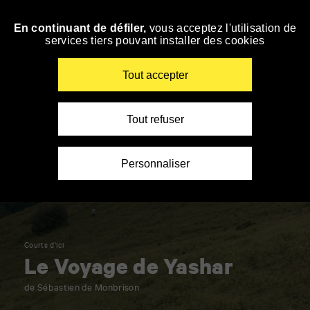
Panneau de gestion des cookies
En continuant de défiler,
vous acceptez l'utilisation de
Accéder
services tiers pouvant installer des cookies
à
la
navigation
Renseigner
Tout accepter
vos
mots
clés
Tout refuser
Personnaliser
Courts d'ici
Le Voyage de Yashar
de Sébastien de Monbrison