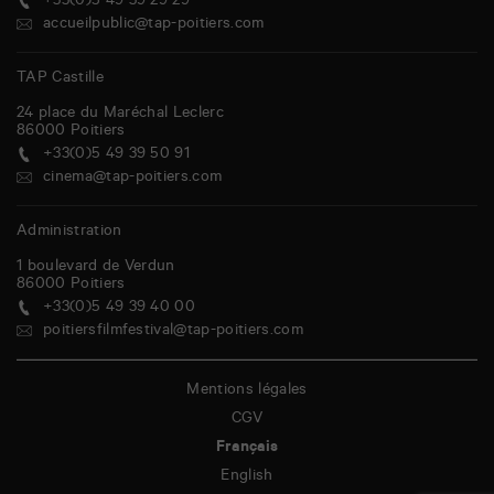
+33(0)5 49 39 29 29
accueilpublic@tap-poitiers.com
TAP Castille
24 place du Maréchal Leclerc
86000
Poitiers
+33(0)5 49 39 50 91
cinema@tap-poitiers.com
Administration
1 boulevard de Verdun
86000
Poitiers
+33(0)5 49 39 40 00
poitiersfilmfestival@tap-poitiers.com
Mentions légales
CGV
Français
English