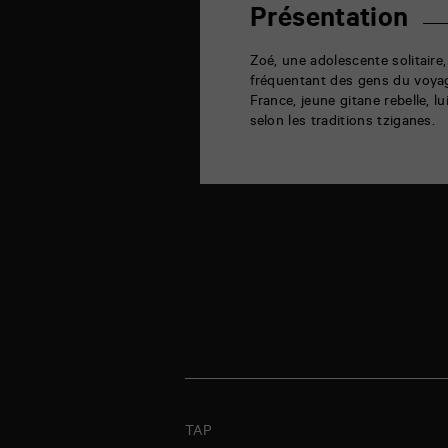
la
Présentation
Marne
86000
Poitiers
Zoé, une adolescente solitaire,
fréquentant des gens du voya
France, jeune gitane rebelle, lu
selon les traditions tziganes.
TAP