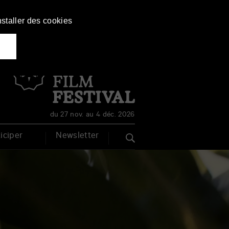
nstaller des cookies
Français
English
du 27 nov. au 4 déc. 2026
iciper
Newsletter