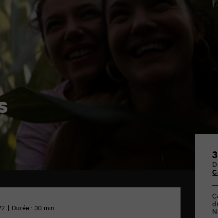
s
3
D
C
C
d
22
Durée : 30 min
N