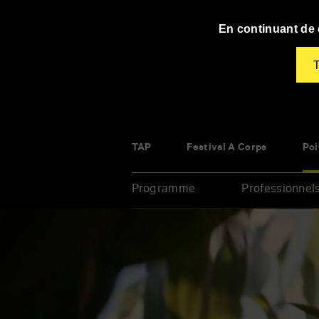
Panneau de gestion des cookies
En continuant de d
T
TAP
Festival À Corps
Poi
Programme
Professionnel
Renseigner
vos
mots
clés