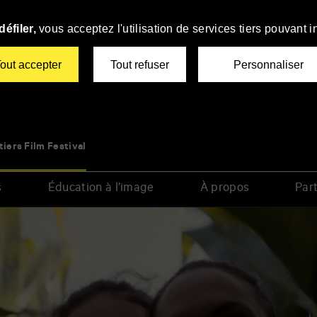
éfiler,
vous acceptez l'utilisation de services tiers pouvant i
out accepter
Tout refuser
Personnaliser
tiers Film Festival
s
Éducation à l’image
À propos
Part