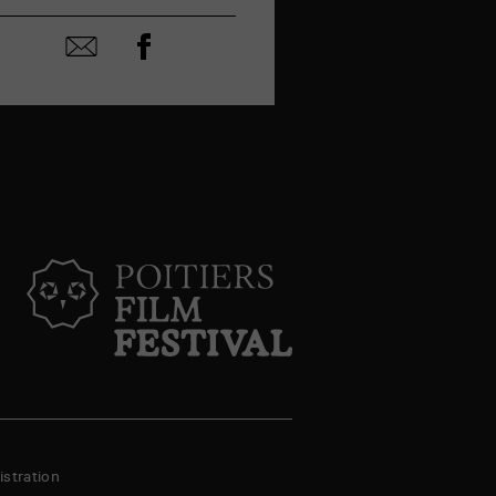
Partager
Partager
sur
par
facebook
email
stration