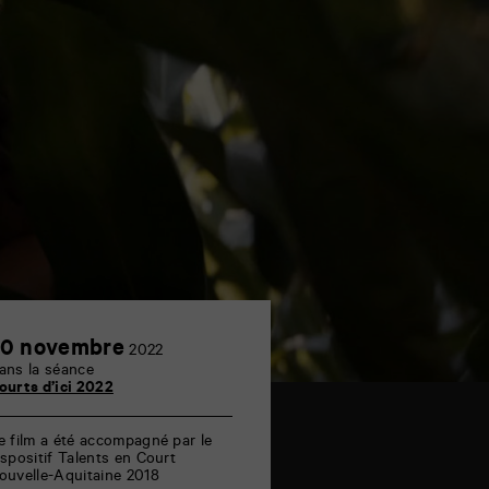
30
0 novembre
2022
novembre
ans la séance
ourts d’ici 2022
e film a été accompagné par le
ispositif Talents en Court
ouvelle-Aquitaine
2018